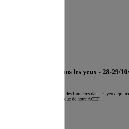
n au Site s'opère depuis un site tiers
 67 - Des lumières dans les yeux - 28-29/10
direction à l'intérieur d'une page du
emoulière, Président de l'association des Lumières dans les yeux, qui r
 par Eric WAGNER, conseiller technique de notre ACEF.